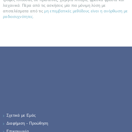
τροφές πλούσιες σε πρωτεΐνες, χαμηλά λιπαρά, φρέσκα φρούτα και
λαχανικά. Πέρα από τις ασκήσεις μία πιο μόνιμη λύση με
αποτελέσματα από τις
μη επεμβατικές μεθόδους είναι η ανόρθωση με
ραδιοσυχνότητες
.
Σχετικά με Εμάς
Διαφήμιση – Προώθηση
Επικοινωνία