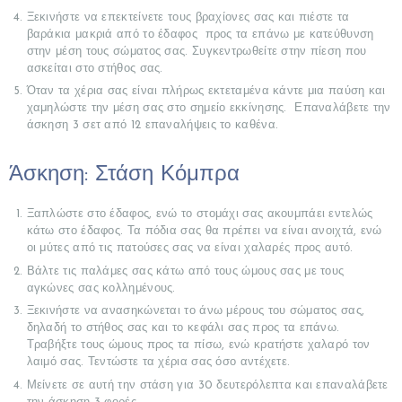
Ξεκινήστε να επεκτείνετε τους βραχίονες σας και πιέστε τα
ΑΡΧΙΚΉ
βαράκια μακριά από το έδαφος προς τα επάνω με κατεύθυνση
στην μέση τους σώματος σας. Συγκεντρωθείτε στην πίεση που
ΣΧΕΤΙΚΆ
ασκείται στο στήθος σας.
ΜΕ
Όταν τα χέρια σας είναι πλήρως εκτεταμένα κάντε μια παύση και
ΕΜΆΣ
χαμηλώστε την μέση σας στο σημείο εκκίνησης. Επαναλάβετε την
άσκηση 3 σετ από 12 επαναλήψεις το καθένα.
ΕΠΕΜΒΆΣΕΙΣ
Άσκηση: Στάση Κόμπρα
ΓΝΩΡΊΣΤΕ
ΤΟΥΣ
Ξαπλώστε στο έδαφος, ενώ το στομάχι σας ακουμπάει εντελώς
ΓΙΑΤΡΟΎΣ
κάτω στο έδαφος. Τα πόδια σας θα πρέπει να είναι ανοιχτά, ενώ
οι μύτες από τις πατούσες σας να είναι χαλαρές προς αυτό.
ΜΑΣ
Βάλτε τις παλάμες σας κάτω από τους ώμους σας με τους
BLOG
αγκώνες σας κολλημένους.
Ξεκινήστε να ανασηκώνεται το άνω μέρους του σώματος σας,
ΔΙΑΦΗΜΙΣΤΕΊΤΕ
δηλαδή το στήθος σας και το κεφάλι σας προς τα επάνω.
Τραβήξτε τους ώμους προς τα πίσω, ενώ κρατήστε χαλαρό τον
λαιμό σας. Τεντώστε τα χέρια σας όσο αντέχετε.
Μείνετε σε αυτή την στάση για 30 δευτερόλεπτα και επαναλάβετε