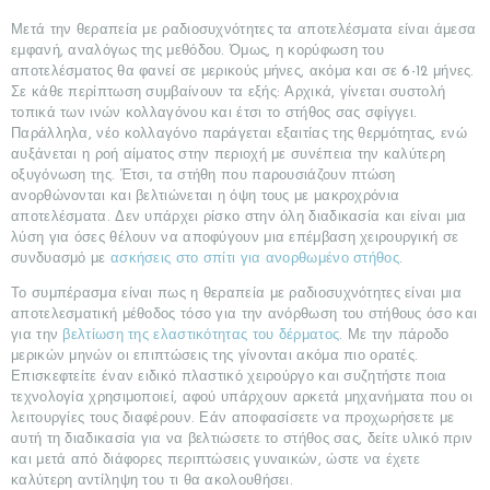
Μετά την θεραπεία με ραδιοσυχνότητες τα αποτελέσματα είναι άμεσα
εμφανή, αναλόγως της μεθόδου. Όμως, η κορύφωση του
αποτελέσματος θα φανεί σε μερικούς μήνες, ακόμα και σε 6-12 μήνες.
Σε κάθε περίπτωση συμβαίνουν τα εξής: Αρχικά, γίνεται συστολή
τοπικά των ινών κολλαγόνου και έτσι το στήθος σας σφίγγει.
Παράλληλα, νέο κολλαγόνο παράγεται εξαιτίας της θερμότητας, ενώ
αυξάνεται η ροή αίματος στην περιοχή με συνέπεια την καλύτερη
οξυγόνωση της. Έτσι, τα στήθη που παρουσιάζουν πτώση
ανορθώνονται και βελτιώνεται η όψη τους με μακροχρόνια
αποτελέσματα. Δεν υπάρχει ρίσκο στην όλη διαδικασία και είναι μια
λύση για όσες θέλουν να αποφύγουν μια επέμβαση χειρουργική σε
συνδυασμό με
ασκήσεις στο σπίτι για ανορθωμένο στήθος
.
Το συμπέρασμα είναι πως η θεραπεία με ραδιοσυχνότητες είναι μια
αποτελεσματική μέθοδος τόσο για την ανόρθωση του στήθους όσο και
για την
βελτίωση της ελαστικότητας του δέρματος
. Με την πάροδο
μερικών μηνών οι επιπτώσεις της γίνονται ακόμα πιο ορατές.
Επισκεφτείτε έναν ειδικό πλαστικό χειρούργο και συζητήστε ποια
τεχνολογία χρησιμοποιεί, αφού υπάρχουν αρκετά μηχανήματα που οι
λειτουργίες τους διαφέρουν. Εάν αποφασίσετε να προχωρήσετε με
αυτή τη διαδικασία για να βελτιώσετε το στήθος σας, δείτε υλικό πριν
και μετά από διάφορες περιπτώσεις γυναικών, ώστε να έχετε
καλύτερη αντίληψη του τι θα ακολουθήσει.