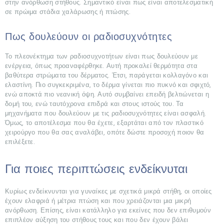
στην ανόρθωση στήθους. Σημαντικό είναι πως είναι αποτελεσματική
σε πρώιμα στάδια χαλάρωσης ή πτώσης.
Πως δουλεύουν οι ραδιοσυχνότητες
Το πλεονέκτημα των ραδιοσυχνοτήτων είναι πως δουλεύουν με
ενέργεια, όπως προαναφέρθηκε. Αυτή προκαλεί θερμότητα στα
βαθύτερα στρώματα του δέρματος. Έτσι, παράγεται κολλαγόνο και
ελαστίνη. Πιο συγκεκριμένα, το δέρμα γίνεται πιο πυκνό και σφιχτό,
ενώ αποκτά πιο νεανική όψη. Αυτό συμβαίνει επειδή βελτιώνεται η
δομή του, ενώ ταυτόχρονα επιδρά και στους ιστούς του. Τα
μηχανήματα που δουλεύουν με τις ραδιοσυχνότητες είναι ασφαλή.
Όμως, το αποτέλεσμα που θα έχετε, εξαρτάται από τον πλαστικό
χειρούργο που θα σας αναλάβει, οπότε δώστε προσοχή ποιον θα
επιλέξετε.
Για ποιες περιπτώσεις ενδείκνυται
Κυρίως ενδείκνυνται για γυναίκες με σχετικά μικρά στήθη, οι οποίες
έχουν ελαφριά ή μέτρια πτώση και που χρειάζονται μια μικρή
ανόρθωση. Επίσης, είναι κατάλληλο για εκείνες που δεν επιθυμούν
ΑΡΧΙΚΉ
επιπλέον αύξηση του στήθους τους και που δεν έχουν βάλει