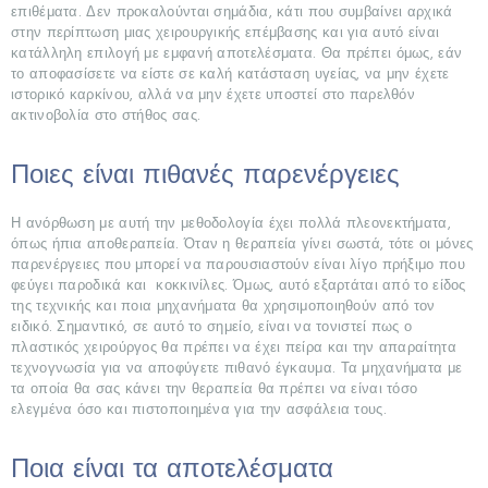
επιθέματα. Δεν προκαλούνται σημάδια, κάτι που συμβαίνει αρχικά
ΣΧΕΤΙΚΆ
στην περίπτωση μιας χειρουργικής επέμβασης και για αυτό είναι
κατάλληλη επιλογή με εμφανή αποτελέσματα. Θα πρέπει όμως, εάν
ΜΕ
το αποφασίσετε να είστε σε καλή κατάσταση υγείας, να μην έχετε
ΕΜΆΣ
ιστορικό καρκίνου, αλλά να μην έχετε υποστεί στο παρελθόν
ακτινοβολία στο στήθος σας.
ΕΠΕΜΒΆΣΕΙΣ
Ποιες είναι πιθανές παρενέργειες
ΓΝΩΡΊΣΤΕ
ΤΟΥΣ
Η ανόρθωση με αυτή την μεθοδολογία έχει πολλά πλεονεκτήματα,
ΓΙΑΤΡΟΎΣ
όπως ήπια αποθεραπεία. Όταν η θεραπεία γίνει σωστά, τότε οι μόνες
παρενέργειες που μπορεί να παρουσιαστούν είναι λίγο πρήξιμο που
ΜΑΣ
φεύγει παροδικά και κοκκινίλες. Όμως, αυτό εξαρτάται από το είδος
της τεχνικής και ποια μηχανήματα θα χρησιμοποιηθούν από τον
BLOG
ειδικό. Σημαντικό, σε αυτό το σημείο, είναι να τονιστεί πως ο
πλαστικός χειρούργος θα πρέπει να έχει πείρα και την απαραίτητα
ΔΙΑΦΗΜΙΣΤΕΊΤΕ
τεχνογνωσία για να αποφύγετε πιθανό έγκαυμα. Τα μηχανήματα με
τα οποία θα σας κάνει την θεραπεία θα πρέπει να είναι τόσο
ελεγμένα όσο και πιστοποιημένα για την ασφάλεια τους.
Ποια είναι τα αποτελέσματα