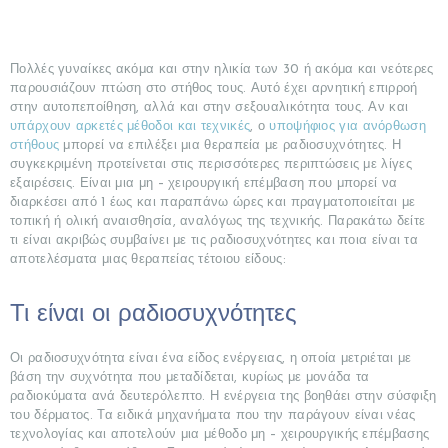
Πολλές γυναίκες ακόμα και στην ηλικία των 30 ή ακόμα και νεότερες
παρουσιάζουν πτώση στο στήθος τους. Αυτό έχει αρνητική επιρροή
στην αυτοπεποίθηση, αλλά και στην σεξουαλικότητα τους. Αν και
υπάρχουν αρκετές μέθοδοι και τεχνικές
, ο
υποψήφιος για ανόρθωση
στήθους
μπορεί να επιλέξει μια θεραπεία με ραδιοσυχνότητες. Η
συγκεκριμένη προτείνεται στις περισσότερες περιπτώσεις με λίγες
εξαιρέσεις. Είναι μια μη – χειρουργική επέμβαση που μπορεί να
διαρκέσει από 1 έως και παραπάνω ώρες και πραγματοποιείται με
τοπική ή ολική αναισθησία, αναλόγως της τεχνικής. Παρακάτω δείτε
τι είναι ακριβώς συμβαίνει με τις ραδιοσυχνότητες και ποια είναι τα
αποτελέσματα μιας θεραπείας τέτοιου είδους:
Τι είναι οι ραδιοσυχνότητες
Οι ραδιοσυχνότητα είναι ένα είδος ενέργειας, η οποία μετριέται με
βάση την συχνότητα που μεταδίδεται, κυρίως με μονάδα τα
ραδιοκύματα ανά δευτερόλεπτο. Η ενέργεια της βοηθάει στην σύσφιξη
του δέρματος. Τα ειδικά μηχανήματα που την παράγουν είναι νέας
τεχνολογίας και αποτελούν μια μέθοδο μη – χειρουργικής επέμβασης