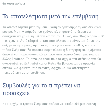
θα υποχωρήσει.
ΣΧΕΤΙΚΆ
ΜΕ
Τα αποτελέσματα μετά την επέμβαση
ΕΜΆΣ
Τα αποτελέσματα μετά την επέμβαση ανόρθωσης στήθους δεν είναι
ΕΠΕΜΒΆΣΕΙΣ
μόνιμα. Με την πάροδο του χρόνου είναι φυσικό το δέρμα να
συνεχίσει να χάνει την ελαστικότητα του. Όμως, συνήθως διαρκούν 10
ΓΝΩΡΊΣΤΕ
– 15 χρόνια. Αυτό εξαρτάται και από άλλους παράγοντες, όπως την
ΤΟΥΣ
αυξομείωση βάρους, την ηλικία, την εγκυμοσύνη, καθώς και τον
τρόπο ζωής σας. Σε αρκετές περιπτώσεις η διατήρηση του σχήματος
ΓΙΑΤΡΟΎΣ
διαρκεί και παραπάνω από το προαναφερόμενο διάστημα, ενώ σε
άλλες λιγότερο. Το σίγουρο είναι πως το σχήμα του στήθους σας θα
ΜΑΣ
ανορθωθεί, θα βελτιωθεί και οι θηλές θα βρίσκονται σε αρμονία
BLOG
οπτικά. Θα φαίνεται πιο νεανικό, σφιχτό και θα αποκτήσετε
περισσότερη αυτοπεποίθηση.
ΔΙΑΦΗΜΙΣΤΕΊΤΕ
Συμβουλές για το τι πρέπει να
προσέχετε
Κατ’ αρχήν, ο τρόπος ζωής σας πρέπει να ακολουθεί μια υγιεινή