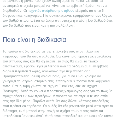
σε μέγεθος ή ρόγες που έχουν κλίση προς τα κάτω. Σε αυτά τα
ανατομικά στοιχεία μπορεί να γίνει μια επεμβατική δράση και να
διορθωθούν. Οι
τεχνικές ανόρθωσης στήθους
εξαρτώνται από 5
διαφορετικές κατηγορίες. Πιο συγκεκριμένα, εφαρμόζονται αναλόγως
τον βαθμό πτώσης, έτσι υπάρχει αντίστοιχα η πτώση 1ου βαθμού έως
τον 5ο βαθμό που είναι και η πιο πολύπλοκη.
Ποια είναι η διαδικασία
Το πρώτο στάδιο ξεκινά με την επίσκεψη σας στον πλαστικό
χειρούργο που θα σας αναλάβει. Θα κάνει μια προσεχτική ανάλυση
του στήθους σας και θα σχεδιάσει το πως θα είναι το τελικό
αποτέλεσμα, εφόσον έχει μελετήσει όλα τα δεδομένα. Η επέμβαση
διαρκεί περίπου 2 ώρες, αναλόγως την περίπτωση σας.
Πραγματοποιείται ολική αναισθησία, για αυτό είναι κρίσιμο να
γνωρίζει το ιατρικό ιστορικό σας. Υπάρχουν 2 τρόποι που λαμβάνει
τόπο. Είτε η τομή γίνεται σε σχήμα Τ κάθετα, είτε σε σχήμα
“Άγκυρας”. Αυτό το κρίνει ο πλαστικός χειρούργος σας για το πως θα
προχωρήσει εκ των προτέρων. Μπορείτε να επιστρέψετε στο σπίτι
σας την ίδια μέρα. Παρόλα αυτά, θα σας δώσει κάποιες υποδείξεις
που πρέπει να τηρήσετε. Οι ουλές θα εξαφανιστούν μετά από αρκετό
διάστημα, ενώ μπορεί στην αρχή το σχήμα του να σας φαίνεται
ΑΡΧΙΚΉ
υπερβολικά “ανυψωμένο”. Αυτό είναι παροδικό και σε μερικούς μήνες