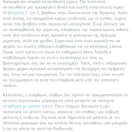
διατροφή και επαρκή κατανάλωση υγρών. Πιο αναλυτικά,
ακολουθήστε μια προσεγμένη δίαιτα και σωστή κατανάλωση νερού.
Οι
βιταμίνες C και E
, βοηθούν στην ελαστικότητα του δέρματος. Καλό
είναι επίσης, να εφαρμόζετε κρέμες ενυδατικές για το στήθος, κυρίως
αυτές που βοηθούν στην παραγωγή κολλαγόνου. Είναι ιδανικές για
να προλαμβάνετε την γήρανση. Αποφύγετε την παρατεταμένη έκθεση
στον ήλιο επειδή και αυτή προκαλεί το φαινόμενο της πρόωρης
γήρανσης, αλλά και ρυτίδες. Σημαντικό είναι όταν γυμνάζεστε να
φοράτε τον σωστό, αθλητικό στηθόδεσμο για να ευνόητους λόγους.
Όμως, αυτό πρέπει να ισχύει σε καθημερινή βάση, δηλαδή ο
στηθόδεσμος πρέπει να είναι ο κατάλληλος για όλες τις
δραστηριότητες σας για να το υποστηρίζει. Τέλος, τόσο η αυξομείωση
βάρους φέρνει αρνητικά αποτελέσματα στη διατήρηση του σχήματος
του, όπως και μια εγκυμοσύνη. Για τον τελευταίο λόγο, είναι συνετό
να προχωρήσετε σε αυτή την επέμβαση μετά από την απόκτηση
παιδιού.
Κλείνοντας, η ανόρθωση στήθους δεν πρέπει να πραγματοποιείται σε
κάποιες περιπτώσεις χειρουργικά αλλά μπορείτε να επιτύχετε
ανόρθωση με φυσικό τρόπο
. Όταν υπάρχει θηλασμός ή εάν
σκοπεύετε να μείνετε έγκυος, καρκίνος του στήθους, μια σοβαρή
μόλυνση ή ασθένεια. Για αυτό είναι σημαντικό να μιλήσετε με τον
πλαστικό χειρούργο σας και εκείνος θα σας κατευθύνει, εάν μπορείτε
ή όχι να μπείτε σε αυτή την διαδικασία.