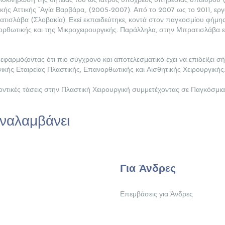
λοκλήρωση της θητείας του ως ιατρός υπόχρεος υπηρεσίας υπαίθρου (α
υτικής Αττικής “Αγία Βαρβάρα„ (2005-2007). Από το 2007 ως το 2011, ερ
τισλάβα (Σλοβακία). Εκεί εκπαιδεύτηκε, κοντά στον παγκοσμίου φήμης 
νορθωτικής και της Μικροχειρουργικής. Παράλληλα, στην Μπρατισλάβα ε
εφαρμόζοντας ότι πιο σύγχρονο και αποτελεσματικό έχει να επιδείξει σ
ικής Εταιρείας Πλαστικής, Επανορθωτικής και Αισθητικής Χειρουργικής
λλοντικές τάσεις στην Πλαστική Χειρουργική συμμετέχοντας σε Παγκόσμι
αναλαμβάνει
Για Άνδρες
Επεμβάσεις για Άνδρες