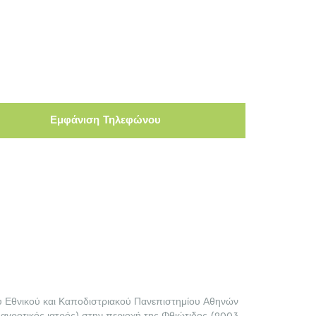
Εμφάνιση Τηλεφώνου
211 4068315
ου Εθνικού και Καποδιστριακού Πανεπιστημίου Αθηνών