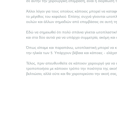
σε αυτήν την χειρουργική επέμβαση, είναι η διόρθωση
ΜΑΣ
Άλλοι λόγοι για τους οποίους κάποιος μπορεί να καταφ
το μέγεθος του κεφαλιού. Επίσης συχνά γίνονται ωτοπ
BLOG
ουλών και άλλων σημαδιών από επεμβάσεις σε αυτή τη
Εδώ να σημειωθεί ότι πολύ σπάνια γίνεται ωτοπλαστική 
ΔΙΑΦΗΜΙΣΤΕΊΤΕ
και στα δύο αυτιά για να υπάρχει συμμετρία, ακόμη κα
Όπως είπαμε και παραπάνω, ωτοπλαστική μπορεί να κάν
την ηλικία των 5. Υπάρχουν βέβαια και κάποιες – ελάχισ
Τέλος, πριν απευθυνθείτε σε κάποιον χειρουργό για να 
τροποποιήσει με κάποιον τρόπο την ποιότητα της ακοής
βελτιώσει, αλλά ούτε και θα χειροτερεύσει την ακοή σ