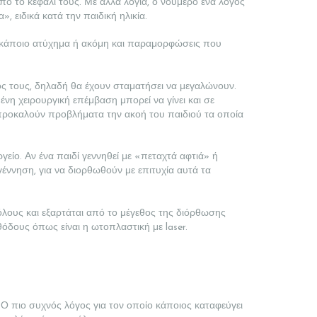
 το κεφάλι τους. Με άλλα λόγια, ο νούμερο ένα λόγος
 ειδικά κατά την παιδική ηλικία.
πό κάποιο ατύχημα ή ακόμη και παραμορφώσεις που
ος τους, δηλαδή θα έχουν σταματήσει να μεγαλώνουν.
ένη χειρουργική επέμβαση μπορεί να γίνει και σε
α προκαλούν προβλήματα την ακοή του παιδιού τα οποία
είο. Αν ένα παιδί γεννηθεί με «πεταχτά αφτιά» ή
έννηση, για να διορθωθούν με επιτυχία αυτά τα
α όλους και εξαρτάται από το μέγεθος της διόρθωσης
όδους όπως είναι η ωτοπλαστική με laser.
Ο πιο συχνός λόγος για τον οποίο κάποιος καταφεύγει