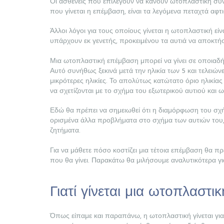
Οι ασθενείς που επιλέγουν να κάνουν ωτοπλαστική συν
που γίνεται η επέμβαση, είναι τα λεγόμενα πεταχτά αφτ
Άλλοι λόγοι για τους οποίους γίνεται η ωτοπλαστική 
υπάρχουν εκ γενετής, προκειμένου τα αυτιά να αποκτή
ΑΡΧΙΚΉ
Μια ωτοπλαστική επέμβαση μπορεί να γίνει σε οποιαδήπ
Αυτό συνήθως ξεκινά μετά την ηλικία των 5 και τελειών
μικρότερες ηλικίες. Το απολύτως κατώτατο όριο ηλικία
ΣΧΕΤΙΚΆ
να σχετίζονται με το σχήμα του εξωτερικού αυτιού και
ΜΕ
Εδώ θα πρέπει να σημειωθεί ότι η διαμόρφωση του σχήμ
ορισμένα άλλα προβλήματα στο σχήμα των αυτιών του, μ
ΕΜΆΣ
ζητήματα.
Για να μάθετε πόσο κοστίζει μια τέτοια επέμβαση θα πρέ
ΕΠΕΜΒΆΣΕΙΣ
που θα γίνει. Παρακάτω θα μιλήσουμε αναλυτικότερα γι
ΓΝΩΡΊΣΤΕ
Γιατί γίνεται μια ωτοπλαστικ
ΤΟΥΣ
Όπως είπαμε και παραπάνω, η ωτοπλαστική γίνεται για
ΓΙΑΤΡΟΎΣ