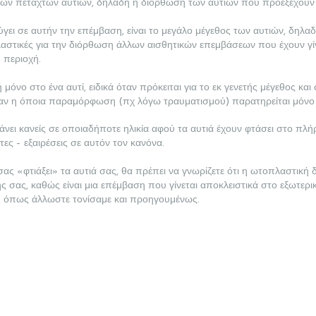
 των πεταχτών αυτιών, δηλαδή η διόρθωση των αυτιών που προεξέχουν
ύγει σε αυτήν την επέμβαση, είναι το μεγάλο μέγεθος των αυτιών, δηλα
λαστικές για την διόρθωση άλλων αισθητικών επεμβάσεων που έχουν γίν
 περιοχή.
μόνο στο ένα αυτί, ειδικά όταν πρόκειται για το εκ γενετής μέγεθος κα
ι αν η όποια παραμόρφωση (πχ λόγω τραυματισμού) παρατηρείται μόνο τ
ει κανείς σε οποιαδήποτε ηλικία αφού τα αυτιά έχουν φτάσει στο πλ
τες – εξαιρέσεις σε αυτόν τον κανόνα.
σας «φτιάξει» τα αυτιά σας, θα πρέπει να γνωρίζετε ότι η ωτοπλαστική 
 σας, καθώς είναι μια επέμβαση που γίνεται αποκλειστικά στο εξωτερικ
ας, όπως άλλωστε τονίσαμε και προηγουμένως.