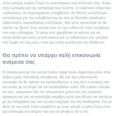
άλλη γιατροί, κυρίως λόγω τω απαιτήσεων των πελατών τους. Χάρη
ΜΑΣ
στην εμπειρία και την κατάρτιση τους λοιπόν, οι πλαστικοί αποκτούν
«ειδίκευση» σε συγκεκριμένες επεμβάσεις. Αν θέλετε το καλύτερο
BLOG
αποτέλεσμα για την επέμβαση σας με όσο το δυνατόν μικρότερες
πιθανότητες παρουσίασης επιπλοκών, τότε είναι αυτονόητο ότι θα
ΔΙΑΦΗΜΙΣΤΕΊΤΕ
πρέπει να βρείτε έναν γιατρό που να έχει ειδικευτεί στην επέμβαση
που σας ενδιαφέρει. Το μόνο που χρειάζεται να κάνετε για να
αποκτήσετε μια καλή γενική εικόνα για τις ειδικεύσεις των γιατρών
στη Λαμία και όχι μόνο, είναι μία απλή αναζήτηση στο διαδίκτυο.
Θα πρέπει να υπάρχει καλή επικοινωνία
ανάμεσα σας
Η επικοινωνία με τον γιατρό παίζει πάρα πολύ σημαντικό ρόλο στην
έκβαση μίας πλαστικής επέμβασης. Με τον όρο επικοινωνία,
εννοούμε ότι θα πρέπει να καταλαβαίνετε τι σας λέει ο γιατρός σας
και αυτός με τη σειρά του να καταλαβαίνει εσάς. Θα πρέπει γιατρός
να σας αφιερώσει όλο τον απαραίτητο χρόνο και την αμέριστη
προσοχή του για να καταλάβει ακριβώς αυτό που θέλετε να πετύχετε
με την επέμβαση σας και να σας εξηγήσει την όλη διαδικασία. Για να
δείτε αν και κατά πόσο ταιριάζετε με έναν γιατρό, η μόνη λύση είναι
μία επίσκεψη στο ιατρείο του και να μιλήσετε τετ α τετ.