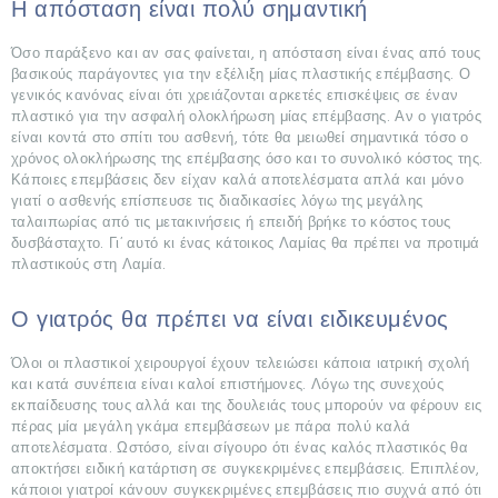
Η απόσταση είναι πολύ σημαντική
Όσο παράξενο και αν σας φαίνεται, η απόσταση είναι ένας από τους
βασικούς παράγοντες για την εξέλιξη μίας πλαστικής επέμβασης. Ο
γενικός κανόνας είναι ότι χρειάζονται αρκετές επισκέψεις σε έναν
πλαστικό για την ασφαλή ολοκλήρωση μίας επέμβασης. Αν ο γιατρός
είναι κοντά στο σπίτι του ασθενή, τότε θα μειωθεί σημαντικά τόσο ο
χρόνος ολοκλήρωσης της επέμβασης όσο και το συνολικό κόστος της.
Κάποιες επεμβάσεις δεν είχαν καλά αποτελέσματα απλά και μόνο
γιατί ο ασθενής επίσπευσε τις διαδικασίες λόγω της μεγάλης
ταλαιπωρίας από τις μετακινήσεις ή επειδή βρήκε το κόστος τους
ΑΡΧΙΚΉ
δυσβάσταχτο. Γι’ αυτό κι ένας κάτοικος Λαμίας θα πρέπει να προτιμά
πλαστικούς στη Λαμία.
ΣΧΕΤΙΚΆ
ΜΕ
Ο γιατρός θα πρέπει να είναι ειδικευμένος
ΕΜΆΣ
Όλοι οι πλαστικοί χειρουργοί έχουν τελειώσει κάποια ιατρική σχολή
ΕΠΕΜΒΆΣΕΙΣ
και κατά συνέπεια είναι καλοί επιστήμονες. Λόγω της συνεχούς
εκπαίδευσης τους αλλά και της δουλειάς τους μπορούν να φέρουν εις
ΓΝΩΡΊΣΤΕ
πέρας μία μεγάλη γκάμα επεμβάσεων με πάρα πολύ καλά
αποτελέσματα. Ωστόσο, είναι σίγουρο ότι ένας καλός πλαστικός θα
ΤΟΥΣ
αποκτήσει ειδική κατάρτιση σε συγκεκριμένες επεμβάσεις. Επιπλέον,
ΓΙΑΤΡΟΎΣ
κάποιοι γιατροί κάνουν συγκεκριμένες επεμβάσεις πιο συχνά από ότι