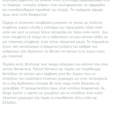
εξωτερική εμφάνιση του ασθενή. Αυτή η αντίληψη δημιουργήθηκε από
τις διάφορες «ιστορίες τρόμου» που κυκλοφορούσαν σε εφημερίδες
και σκανδαλοθηρικά περιοδικά της εποχής. Τα πράγματα σήμερα
όμως είναι πολύ διαφορετικά.
Σήμερα οι πλαστικές επεμβάσεις μπορούν να γίνουν με απόλυτη
ασφάλεια κυρίως επειδή η επιστήμη έχει προχωρήσει πάρα πολύ
αλλά και γιατί οι γιατροί πλέον καταρτίζονται πάρα πολύ καλά. Δεν
είναι υπερβολή να πούμε ότι η πιθανότητα να γίνει κάποιο λάθος σε
μία πλαστική επέμβαση, είναι πλέον εξαιρετικά μικρή. Τα παραπάνω
έχουν σαν αποτέλεσμα τη δραματική αύξηση του αριθμού των
ανθρώπων που δηλώνουν ότι θέλουν να κάνουν ή ότι έχουν κάνει
μία πλαστική.
Παρόλα αυτά, βλέπουμε πως ακόμη υπάρχουν και κάποιοι που είναι
κάπως διστακτικοί. Πολλοί Κάτοικοι της Λαμίας για παράδειγμα,
διστάζουν να κάνουν μία επέμβαση γιατί δεν ξέρουν πως να
επιλέξουν τον κατάλληλο πλαστικό χειρουργό και είναι πεπεισμένοι
ότι η όλη διαδικασία επιλογής θα είναι πάρα πολύ δύσκολη και
χρονοβόρα. Η πραγματικότητα όμως είναι εντελώς διαφορετική. Ας
δούμε λοιπόν τι πρέπει να γνωρίζετε για να επιλέξετε έναν καλό
πλαστικό χειρουργό στη Λαμία ή οποιαδήποτε άλλη πόλη της
Ελλάδας.